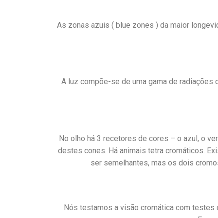
As zonas azuis ( blue zones ) da maior longev
A luz compõe-se de uma gama de radiações co
No olho há 3 recetores de cores – o azul, o v
destes cones. Há animais tetra cromáticos. E
ser semelhantes, mas os dois cromo
Nós testamos a visão cromática com testes d