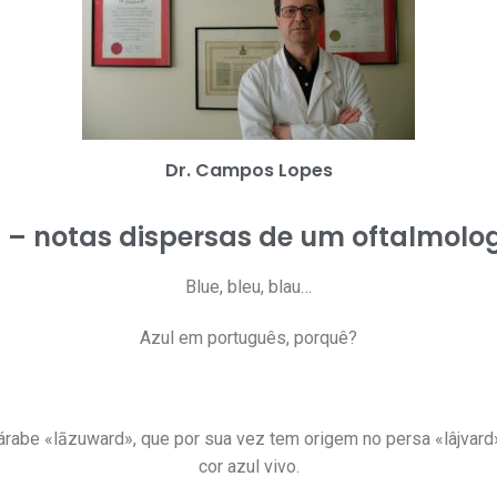
Dr. Campos Lopes
 – notas dispersas de um oftalmolo
Blue, bleu, blau…
Azul em português, porquê?
árabe «lāzuward», que por sua vez tem origem no persa «lâjvard
cor azul vivo.