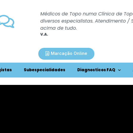
os oito
Médicos de Topo numa Clínica de Topo.
ndo.
diversos especialistas. Atendimento / 
acima de tudo.
V.A.
Marcação Online
istas
Subespecialidades
Diagnosticos FAQ