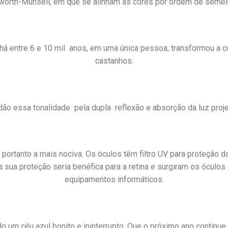
worth-Munsell, em que se alinham as cores por ordem de semel
há entre 6 e 10 mil anos, em uma única pessoa, transformou a c
castanhos.
dão essa tonalidade pela dupla reflexão e absorção da luz projet
e portanto a mais nociva. Os óculos têm filtro UV para proteção d
sua proteção seria benéfica para a retina e surgiram os óculos c
equipamentos informáticos.
do um céu azul bonito e ininterrupto. Que o próximo ano continu