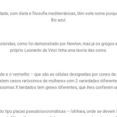
idade, com dieta e filosofia mediterrânicas, têm este nome po
Bic azul.
loridas, como foi demonstrado por Newton, mas já os gregos e á
próprio Leonardo da Vinci tinha uma teoria das cores.
erde e o vermelho – que são as células designadas por cones da 
xistem casos raríssimos de mulheres com 2 variedades diferente
ssomas X herdados tem genes diferentes, que lhes conferem um
o tipo placas pseudoisocromáticas – Ishihara, onde se devem id