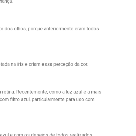
hança.
or dos olhos, porque anteriormente eram todos
ada na íris e criam essa perceção da cor.
a retina. Recentemente, como a luz azul é a mais
om filtro azul, particularmente para uso com
e azul e com os desejos de todos realizados.