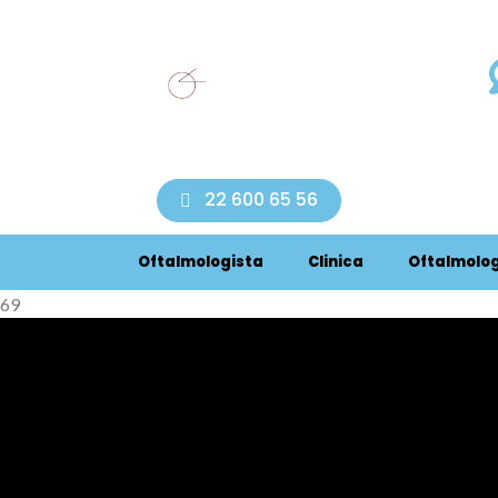
simpatia. Conseguiu corrigir o problema da minha filha a
 os outros médicos diziam já ser tarde demais. Recome
22 600 65 56
Oftalmologista
Clinica
Oftalmolog
69