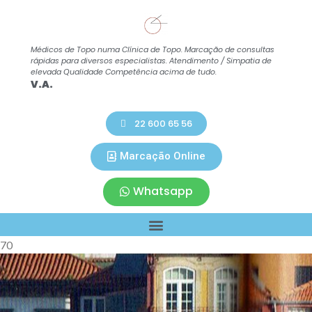
Médicos de Topo numa Clínica de Topo. Marcação de consultas
Co
rápidas para diversos especialistas. Atendimento / Simpatia de
A.
elevada Qualidade Competência acima de tudo.
V.A.
22 600 65 56
Marcação Online
Whatsapp
70