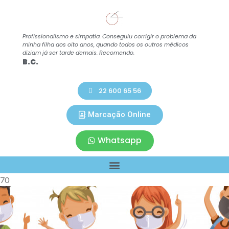
Profissionalismo e simpatia. Conseguiu corrigir o problema da
Mé
minha filha aos oito anos, quando todos os outros médicos
ráp
diziam já ser tarde demais. Recomendo.
el
B.C.
V.
22 600 65 56
Marcação Online
Whatsapp
70