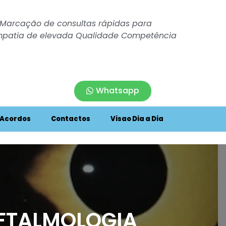
 Marcação de consultas rápidas para
Conhe
Simpatia de elevada Qualidade Competência
A.
Whatsapp
Acordos
Contactos
Visao Dia a Dia
FTALMOLOGIA