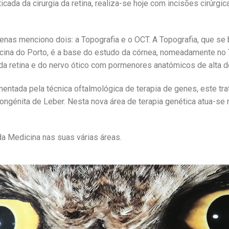
icada da cirurgia da retina, realiza-se hoje com incisões cirúrg
as menciono dois: a Topografia e o OCT. A Topografia, que se b
cina do Porto, é a base do estudo da córnea, nomeadamente no
da retina e do nervo ótico com pormenores anatómicos de alta de
ntada pela técnica oftalmológica de terapia de genes, este trat
génita de Leber. Nesta nova área de terapia genética atua-se n
da Medicina nas suas várias áreas.