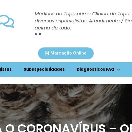
os oito
Médicos de Topo numa Clínica de Topo.
ndo.
diversos especialistas. Atendimento / 
acima de tudo.
V.A.
Marcação Online
istas
Subespecialidades
Diagnosticos FAQ
A O CORONAVÍRUS – O