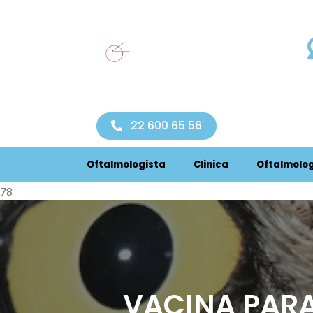
simpatia. Conseguiu corrigir o problema da minha filha a
 os outros médicos diziam já ser tarde demais. Recome
22 600 65 56
Oftalmologista
Clinica
Oftalmolog
78
VACINA PAR