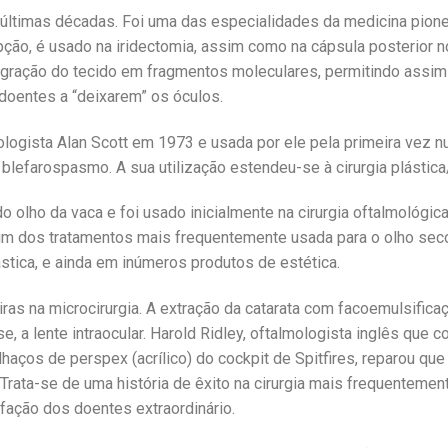
últimas décadas. Foi uma das especialidades da medicina pione
pção, é usado na iridectomia, assim como na cápsula posterior no
egração do tecido em fragmentos moleculares, permitindo assim a 
 doentes a “deixarem” os óculos.
lmologista Alan Scott em 1973 e usada por ele pela primeira vez
 blefarospasmo. A sua utilização estendeu-se à cirurgia plástica/
do olho da vaca e foi usado inicialmente na cirurgia oftalmológi
um dos tratamentos mais frequentemente usada para o olho seco 
stica, e ainda em inúmeros produtos de estética.
as na microcirurgia. A extração da catarata com facoemulsificaç
 a lente intraocular. Harold Ridley, oftalmologista inglês que 
haços de perspex (acrílico) do cockpit de Spitfires, reparou qu
. Trata-se de uma história de êxito na cirurgia mais frequenteme
ação dos doentes extraordinário.