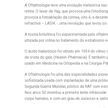
A Oftalmologia teve uma evolução meteórica nas 
retina. O laser de Yag, que provoca uma fotodisru
provoca a fotoablação da córnea, isto é, a desint
refractiva – LASIK -, uma revolução que levou os
A toxina botulínica foi experimentada pelo ofta
utlizada por rotina no tratamento do estrabismo e
O ácido hialurónico foi obtido em 1934 do vítreo 
da crista do galo (Healon-Pharmacia). É também 
usado em Medicina na Ortopedia e na Cirurgia Plá
A Oftalmologia foi uma das especialidades pioneir
sofisticada usada com implantação de uma prótese,
Segunda Guerra Mundial, pilotos da RAF com estil
Nos anos 50 inventou a primeira lente intraocular
corpo humano, e com um grau de sucesso e satisf