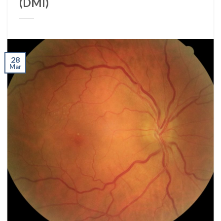
(DMI)
28
Mar