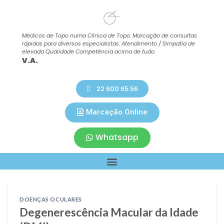
Médicos de Topo numa Clínica de Topo. Marcação de consultas
Co
rápidas para diversos especialistas. Atendimento / Simpatia de
A.
elevada Qualidade Competência acima de tudo.
V.A.
22 600 65 56
Marcação Online
Whatsapp
DOENÇAS OCULARES
Degenerescência Macular da Idade